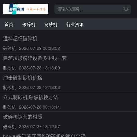
首页
破碎机
制砂机
行业资讯
湿料超细破碎机
破碎机
2026-07-29 00:33:52
建筑垃圾粉碎设备多少钱一套
制砂机
2026-07-28 18:13:00
冲击破制砂机价格
制砂机
2026-07-28 12:13:03
立式制砂机,轴承拆换方法
制砂机
2026-07-28 00:13:14
破碎机铜套的材质
破碎机
2026-07-27 18:12:57
hp500多缸液压圆锥破碎机的简单介绍