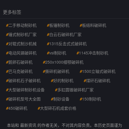
更多标签
#
二手移动制砂机
#
板锤制砂机
#
板结料破碎机
#
锤式制砂机厂家
#
白云石破碎机厂家
#
对辊式制沙机械
#
1315反击式式破碎机
#
电动风镐破碎机
#
vsi制砂机
#
1145冲击制砂机
#
鹅卵石破碎机
#
250x1000细颚破碎机
#
巴马克破碎机
#
撕碎机破碎机
#
1500立轴式破碎机
#
破碎机石子破碎机
#
好的制砂机
#
煤矸石破碎机
#
大型破碎制砂机设备
#
多缸圆锥破碎机厂家
#
破碎机型号大全图
#
制砂设备
#
150制砂机
#
450破碎机
#
大型碎石机成套价格
本站和 最新资讯 的作者无关，不对其内容负责。本历史页面谨为