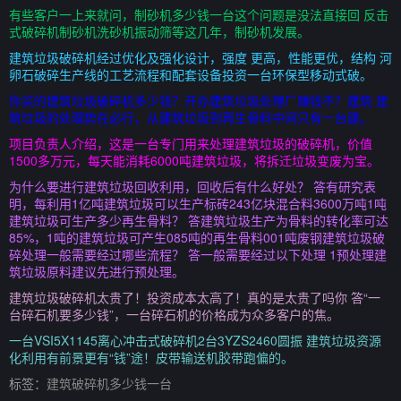
有些客户一上来就问，制砂机多少钱一台这个问题是没法直接回 反击
式破碎机制砂机洗砂机振动筛等这几年，制砂机发展。
建筑垃圾破碎机经过优化及强化设计，强度 更高，性能更优，结构 河
卵石破碎生产线的工艺流程和配套设备投资一台环保型移动式破。
你买的建筑垃圾破碎机多少钱？开办建筑垃圾处理厂赚钱不？建筑 建
筑垃圾的处理势在必行，从建筑垃圾到再生骨料中间只有一台建。
项目负责人介绍，这是一台专门用来处理建筑垃圾的破碎机，价值
1500多万元，每天能消耗6000吨建筑垃圾，将拆迁垃圾变废为宝。
为什么要进行建筑垃圾回收利用，回收后有什么好处？ 答有研究表
明，每利用1亿吨建筑垃圾可以生产标砖243亿块混合料3600万吨1吨
建筑垃圾可生产多少再生骨料？ 答建筑垃圾生产为骨料的转化率可达
85%，1吨的建筑垃圾可产生085吨的再生骨料001吨废钢建筑垃圾破
碎处理一般需要经过哪些流程？ 答一般需要经过以下处理 1预处理建
筑垃圾原料建议先进行预处理。
建筑垃圾破碎机太贵了！投资成本太高了！真的是太贵了吗你 答“一
台碎石机要多少钱”，一台碎石机的价格成为众多客户的焦。
一台VSI5X1145离心冲击式破碎机2台3YZS2460圆振 建筑垃圾资源
化利用有前景更有“钱”途！皮带输送机胶带跑偏的。
标签：
建筑破碎机多少钱一台